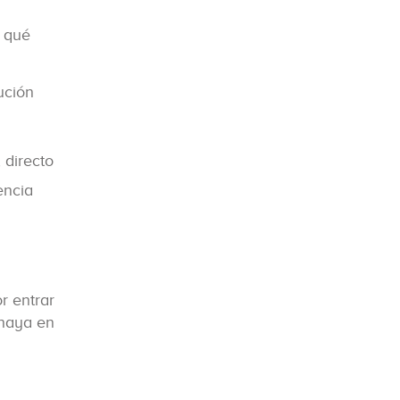
o qué
ución
, directo
encia
r entrar
 haya en