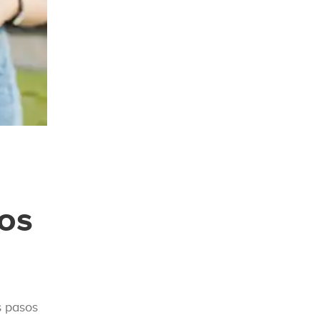
los
s pasos