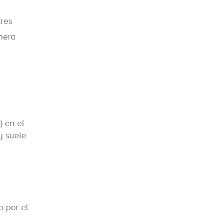
tres
nera
) en el
y suele
o por el