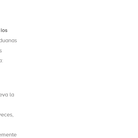
 los
aduanas
s
a:
leva la
veces,
lemente