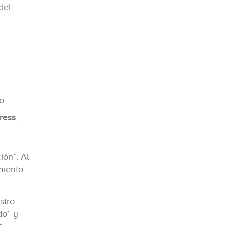
del
o
ress
,
ión”. Al
miento
stro
do” y