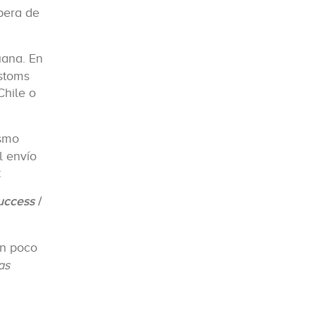
spera de
uana. En
stoms
Chile o
ismo
l envío
:
uccess
/
un poco
as