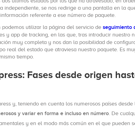
 dos últimos estados por los que ha atravesado, en orde
 independiente, se nos redirige a una pantalla en la qu
nformación referente a ese número de paquete.
 podemos utilizar la página del servicio de
seguimiento 
s y app de tracking, en las que, tras introducir nuestro
ción muy completa y nos dan la posibilidad de configura
po real del estado que atraviesa nuestro paquete. Es muy
 mismo tiempo.
press: Fases desde origen has
ess y, teniendo en cuenta los numerosos países desde 
erosos y variar en forma e incluso en número
. De cualq
damentales y en el modo más común en el que pueden s