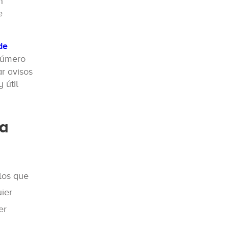
n
e
de
 número
r avisos
 útil
ta
los que
uier
er