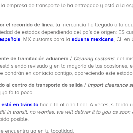
: la empresa de transporte lo ha entregado y está a la e
or el recorrido de línea
: la mercancía ha llegado a la ad
iedad de estados dependiendo del país de origen: ES cu
española
, MX customs para la
aduana mexicana
, CL en 
nte de tramitación aduanera /
Clearing customs
: del m
stá siendo revisado y en la mayoría de las ocasiones, e
 se pondrán en contacto contigo, apareciendo este estado
o al centro de transporte de salida /
Import clearance s
 ¡ya falta poco!
está en tránsito
hacia la oficina final. A veces, si tarda 
till in transit, no worries, we will deliver it to you as soon 
pido posible.
se encuentra ya en tu localidad.