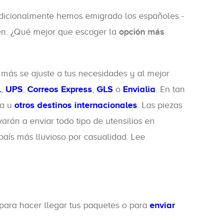
adicionalmente hemos emigrado los españoles -
gen. ¿Qué mejor que escoger la
opción más
más se ajuste a tus necesidades y al mejor
L
,
UPS
,
Correos Express
,
GLS
o
Envialia
. En tan
a u
otros destinos internacionales
. Las piezas
arán a enviar todo tipo de utensilios en
aís más lluvioso por casualidad. Lee
 para hacer llegar tus paquetes o para
enviar