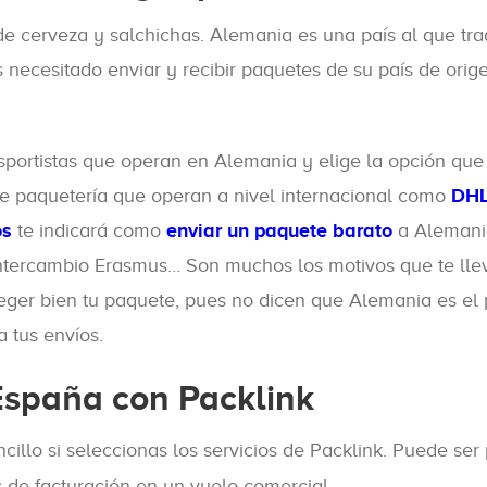
e cerveza y salchichas. Alemania es una país al que tr
 necesitado enviar y recibir paquetes de su país de ori
portistas que operan en Alemania y elige la opción que 
de paquetería que operan a nivel internacional como
DH
os
te indicará como
enviar un paquete barato
a Alemani
 intercambio Erasmus… Son muchos los motivos que te llev
ger bien tu paquete, pues no dicen que Alemania es el p
 tus envíos.
España con Packlink
illo si seleccionas los servicios de Packlink. Puede ser
 de facturación en un vuelo comercial.