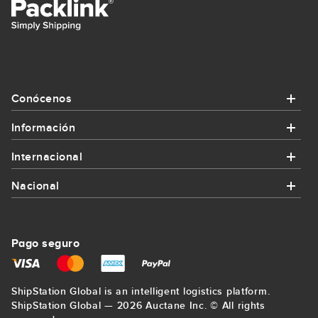
Conócenos
Información
Conócenos
Internacional
Información
¿Quiénes somos?
Nacional
Internacional
¿Cómo funciona Packlink?
Contacta con nosotros
Nacional
Enviar paquete a Alemania
Promociones y cupones
Pago seguro
Regístrate
Enviar paquete a Bilbao
Enviar paquete a Francia
Envíos para empresas
Mapa del sitio
ShipStation Global is an intelligent logistics platform.
Enviar paquete a La Coruña
Enviar paquete a Estados Unidos
ShipStation Global — 2026 Auctane Inc. © All rights
Precio mínimo garantizado
Blog