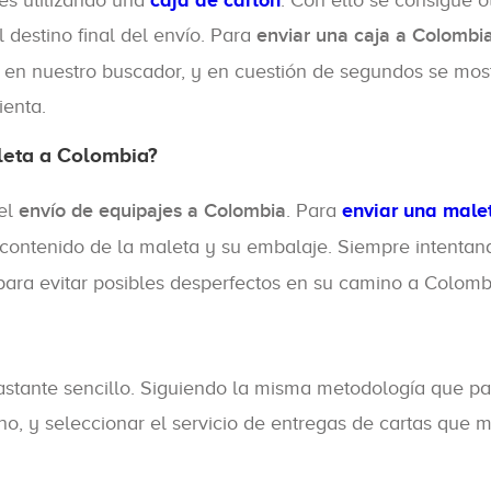
es utilizando una
caja de cartón
. Con ello se consigue 
 destino final del envío. Para
enviar una caja a Colombi
 en nuestro buscador, y en cuestión de segundos se mostr
ienta.
leta a Colombia?
 el
envío de equipajes a Colombia
. Para
enviar una male
l contenido de la maleta y su embalaje. Siempre intenta
ara evitar posibles desperfectos en su camino a Colomb
tante sencillo. Siguiendo la misma metodología que para
no, y seleccionar el servicio de entregas de cartas que 