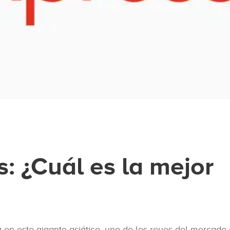
s: ¿Cuál es la mejor
n este gigante asiático, uno de los reyes del mercado 