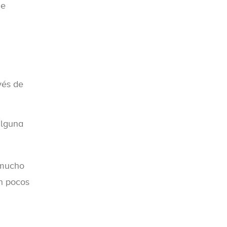
de
vés de
alguna
 mucho
en pocos