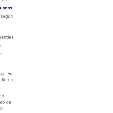
duanas
a según
rantías
e
se
os. Es
rdida u
ega
nto de
or