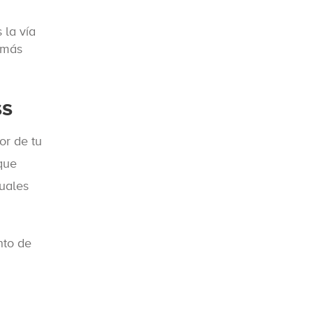
 la vía
 más
ss
or de tu
que
cuales
nto de