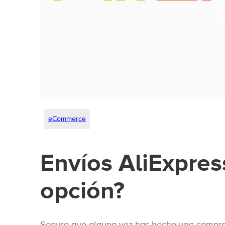
eCommerce
Envíos AliExpres
opción?
Seguro que alguna vez has hecho una compra e