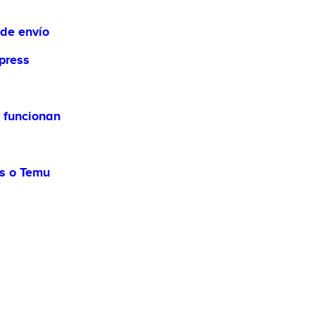
 de envío
press
o funcionan
ss o Temu