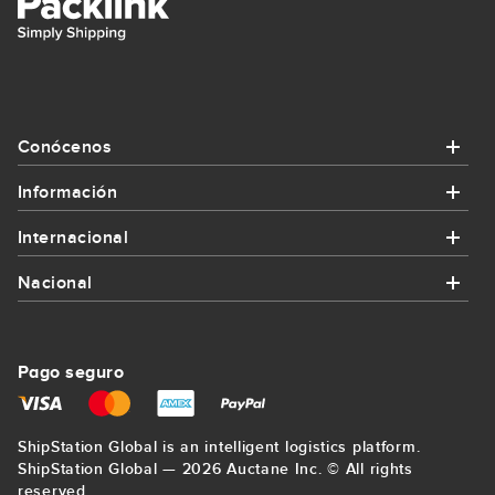
Conócenos
Información
Conócenos
Internacional
Información
¿Quiénes somos?
Nacional
Internacional
¿Cómo funciona Packlink?
Contacta con nosotros
Nacional
Enviar paquete a Alemania
Promociones y cupones
Pago seguro
Regístrate
Enviar paquete a Bilbao
Enviar paquete a Francia
Envíos para empresas
Mapa del sitio
ShipStation Global is an intelligent logistics platform.
Enviar paquete a La Coruña
Enviar paquete a Estados Unidos
ShipStation Global — 2026 Auctane Inc. © All rights
Precio mínimo garantizado
Blog
reserved.