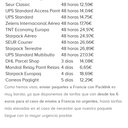
Seur Classic
48 horas
12,59€
UPS Standard Access Point
48 horas
14,04€
UPS Standard
48 horas
14,75€
Zeleris Internacional Aéreo
48 horas
17,76€
TNT Economy Europa
48 horas
24,97€
Starpack Aéreo
48 horas
24,97€
SEUR Courier
48 horas
26,66€
Starpack Terrestre
48 horas
26,89€
UPS Standard Multibulto
48 horas
27,03€
DHL Parcel Shop
3 días
14,08€
Mondial Relay Point Relais
4 días
6,65€
Starpack Europaq
4 días
18,69€
Correos Paqlight
5 días
12,29€
enviar paquetes a Francia con Packlink
Como hemos visto,
es
desde los 6
muy barato, ya que disponemos de tarifas que van
euros para el caso de envíos a Francia no urgentes
, hasta tarifas
más elevadas en el caso de necesitar que nuestro paquete
llegue con la mayor urgencia posible.