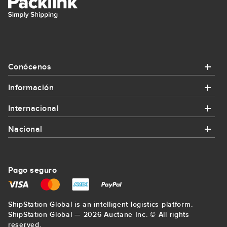
Conócenos
Información
Conócenos
Internacional
Información
¿Quiénes somos?
Nacional
Internacional
¿Cómo funciona Packlink?
Contacta con nosotros
Nacional
Enviar paquete a Alemania
Promociones y cupones
Pago seguro
Regístrate
Enviar paquete a Bilbao
Enviar paquete a Francia
Envíos para empresas
Mapa del sitio
ShipStation Global is an intelligent logistics platform.
Enviar paquete a La Coruña
Enviar paquete a Estados Unidos
ShipStation Global — 2026 Auctane Inc. © All rights
Precio mínimo garantizado
Blog
reserved.