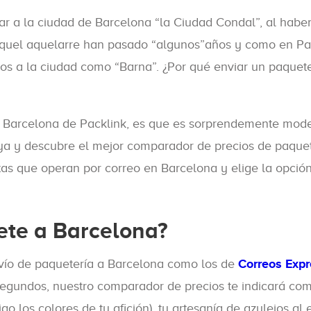
 a la ciudad de Barcelona “la Ciudad Condal”, al haber 
quel aquelarre han pasado “algunos”años y como en Pac
mos a la ciudad como “Barna”. ¿Por qué enviar un paquet
ía a Barcelona de Packlink, es que es sorprendemente mo
a y descubre el mejor comparador de precios de paquete
tas que operan por correo en Barcelona y elige la opció
ete a Barcelona?
nvío de paquetería a Barcelona como los de
Correos Expr
egundos, nuestro comparador de precios te indicará com
go los colores de tu afición), tu artesanía de azulejos a