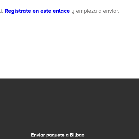
i.
Regístrate en este enlace
y empieza a enviar.
Enviar paquete a Bilbao