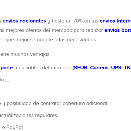
us
envíos nacionales
y hasta un 70% en tus
envíos inter
las mejores ofertas del mercado para realizar
envíos bar
l que mejor se adapte a tus necesidades.
tiene muchas ventajas:
porte
más fiables del mercado (
SEUR
,
Correos
,
UPS
,
TN
ida__
o
y posibilidad de contratar cobertura adicional
ctualizaciones regulares
a o PayPal.