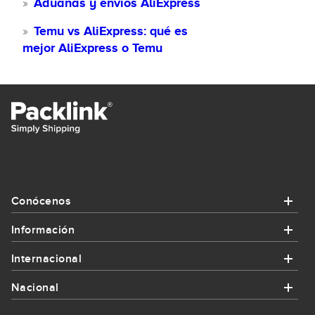
Aduanas y envíos AliExpress
Temu vs AliExpress: qué es
mejor AliExpress o Temu
Conócenos
Información
Conócenos
Internacional
Información
¿Quiénes somos?
Nacional
Internacional
¿Cómo funciona Packlink?
Contacta con nosotros