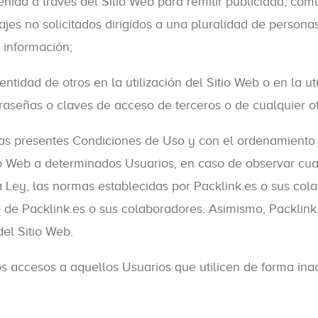
enida a través del Sitio Web para remitir publicidad, com
ajes no solicitados dirigidos a una pluralidad de person
 información;
identidad de otros en la utilización del Sitio Web o en la ut
traseñas o claves de acceso de terceros o de cualquier o
as presentes Condiciones de Uso y con el ordenamiento ju
itio Web a determinados Usuarios, en caso de observar cu
la Ley, las normas establecidas por Packlink.es o sus co
o de Packlink.es o sus colaboradores. Asimismo, Packlink
del Sitio Web.
 los accesos a aquellos Usuarios que utilicen de forma i