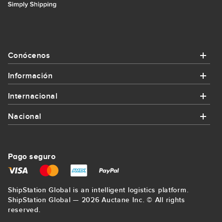
Conócenos
Información
Conócenos
Internacional
Información
¿Quiénes somos?
Nacional
Internacional
¿Cómo funciona Packlink?
Contacta con nosotros
Nacional
Enviar paquete a Alemania
Promociones y cupones
Pago seguro
Regístrate
Enviar paquete a Bilbao
Enviar paquete a Francia
Envíos para empresas
Mapa del sitio
ShipStation Global is an intelligent logistics platform.
Enviar paquete a La Coruña
Enviar paquete a Estados Unidos
ShipStation Global — 2026 Auctane Inc. © All rights
Precio mínimo garantizado
Blog
reserved.
Enviar paquete a Sevilla