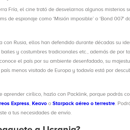
rra Fría, el cine trató de desvelarnos algunos misterios 
ilms de espionaje como ‘Misión imposible’ o ‘Bond 007′ 
a con Rusia, ellos han defendido durante décadas su ide
 bailes y costumbres tradicionales etc., además de por t
e conoce el país por su ambiente desenfadado, su majest
 país menos visitado de Europa y todavía está por descub
ue aprender cirílico, hazlo con Packlink, porque podrás
reos Express
,
Keavo
o
Starpack aéreo o terrestre
. Podr
uste a tus necesidades de envío.
paquete a Ucrania?