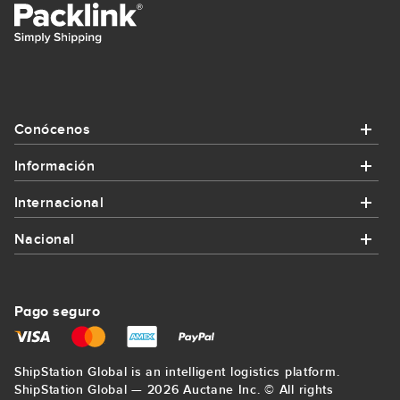
Conócenos
Información
Conócenos
Internacional
Información
¿Quiénes somos?
Nacional
Internacional
¿Cómo funciona Packlink?
Contacta con nosotros
Nacional
Enviar paquete a Alemania
Promociones y cupones
Pago seguro
Regístrate
Enviar paquete a Bilbao
Enviar paquete a Francia
Envíos para empresas
Mapa del sitio
ShipStation Global is an intelligent logistics platform.
Enviar paquete a La Coruña
Enviar paquete a Estados Unidos
ShipStation Global — 2026 Auctane Inc. © All rights
Precio mínimo garantizado