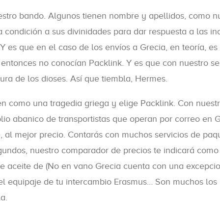
tro bando. Algunos tienen nombre y apellidos, como nue
ta condición a sus divinidades para dar respuesta a las 
Y es que en el caso de los envíos a Grecia, en teoría, e
e entonces no conocían Packlink. Y es que con nuestro s
ura de los dioses. Así que tiembla, Hermes.
en como una tragedia griega y elige Packlink. Con nuest
lio abanico de transportistas que operan por correo en G
 al mejor precio. Contarás con muchos servicios de paqu
gundos, nuestro comparador de precios te indicará como 
de aceite de (No en vano Grecia cuenta con una excepciona
, el equipaje de tu intercambio Erasmus… Son muchos los 
a.