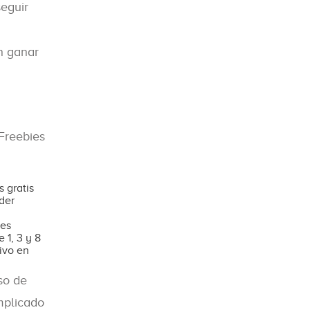
seguir
n ganar
 Freebies
 gratis
der
nes
 1, 3 y 8
ivo en
so de
mplicado