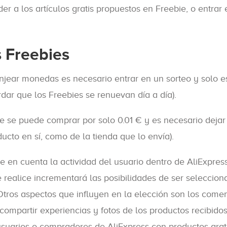
 a los artículos gratis propuestos en Freebie, o entrar 
 Freebies
njear monedas es necesario entrar en un sorteo y solo e
rdar que los Freebies se renuevan día a día).
e se puede comprar por solo 0.01 € y es necesario dejar
ducto en sí, como de la tienda que lo envía).
ne en cuenta la actividad del usuario dentro de AliExpress
realice incrementará las posibilidades de ser seleccion
 Otros aspectos que influyen en la elección son los comen
 compartir experiencias y fotos de los productos recibido
suarios o compradores de AliExpress con productos gratu