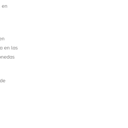
, en
en
a en las
monedas
 de