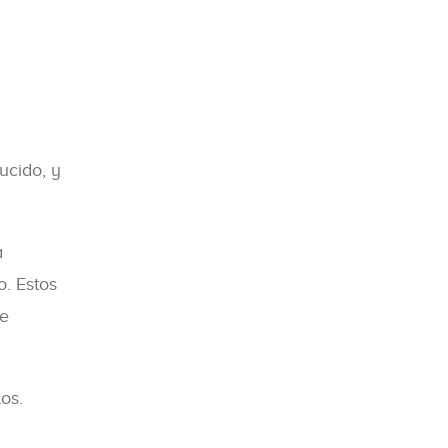
ucido, y
a
o. Estos
de
os.