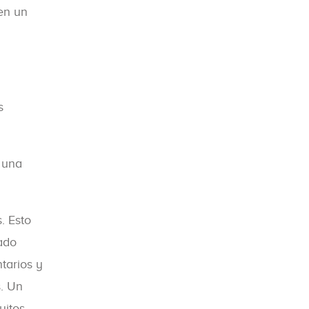
en un
s
 una
. Esto
ado
tarios y
s. Un
itos.