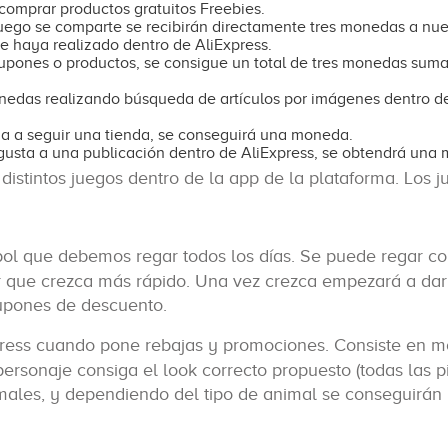
comprar productos gratuitos Freebies.
 luego se comparte se recibirán directamente tres monedas a nue
e haya realizado dentro de AliExpress.
cupones o productos, se consigue un total de tres monedas suma
nedas realizando búsqueda de artículos por imágenes dentro de
za a seguir una tienda, se conseguirá una moneda.
e gusta a una publicación dentro de AliExpress, se obtendrá una
stintos juegos dentro de la app de la plataforma. Los j
rbol que debemos regar todos los días. Se puede regar c
r que crezca más rápido. Una vez crezca empezará a dar
upones de descuento.
Express cuando pone rebajas y promociones. Consiste en m
ersonaje consiga el look correcto propuesto (todas las p
imales, y dependiendo del tipo de animal se conseguirán