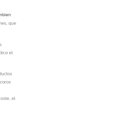
ambian
nes, que
s
dica el
ductos
 caros
oste, el