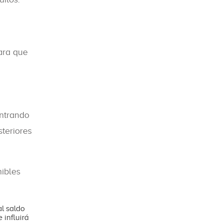
ara que
ntrando
teriores
nibles
al saldo
 influirá