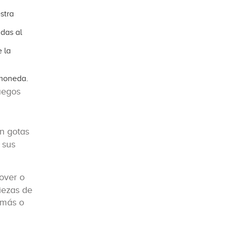
stra
das al
 la
 moneda.
uegos
on gotas
 sus
over o
iezas de
 más o