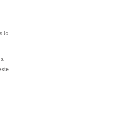
s la
as
,
este