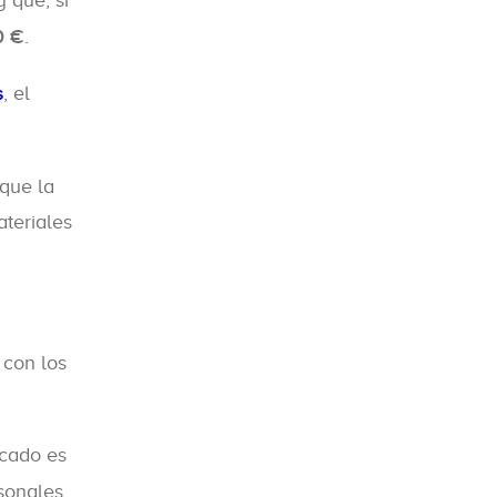
 que, si
0 €
.
s
, el
 que la
ateriales
 con los
ficado es
sonales