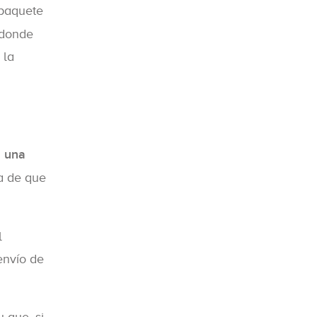
paquete
 donde
 la
a una
ia de que
l
envío de