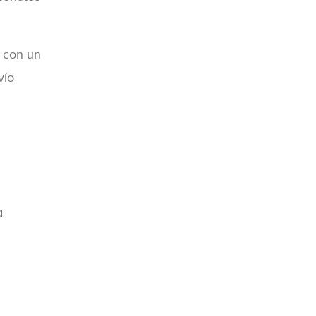
, con un
vío
a