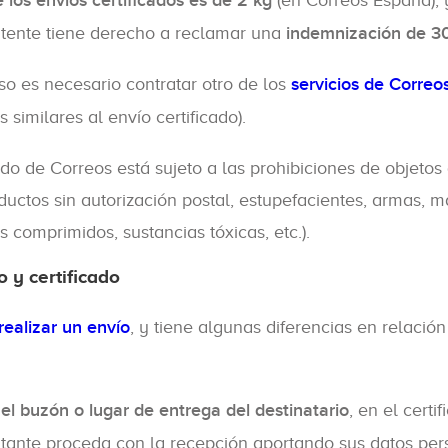
los envíos certificados es de 2 kg
(en Correos España), y
emitente tiene derecho a reclamar una
indemnización de 3
so es necesario contratar otro de los
servicios de Correo
similares al envío certificado).
do de Correos está sujeto a las prohibiciones de objetos
ductos sin autorización postal, estupefacientes, armas, m
 comprimidos, sustancias tóxicas, etc.).
o y certificado
ealizar un envío
, y tiene algunas diferencias en relación
el buzón o lugar de entrega del destinatario
, en el certi
ntante proceda con la recepción aportando sus datos per