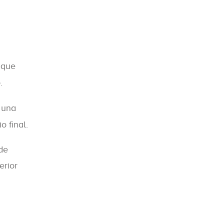
 que
.
 una
o final.
 de
erior