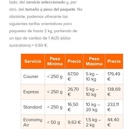
servicio seleccionado
lado, del
y, por
tamaño y peso del paquete
otro, del
. No
obstante, podemos ofrecerte las
siguientes tarifas orientativas para
paquetes de hasta 2 kg, partiendo de
un tipo de cambio de 1 AUD (dólar
australiano) = 0,60 €.
Peso
Peso
Servicio
Precio
Precio
Mínimo
Máximo
67,50
5 kg –
179,49
Courier
< 250 g
€
10 kg
€
26,70
5 kg –
138,69
Express
< 250 g
€
10 kg
€
16,50
10 kg –
232,11
Standard
< 250 g
€
20 kg
€
Economy
1,5 kg –
44,40
< 50 g
9,63 €
Air
2 kg
€