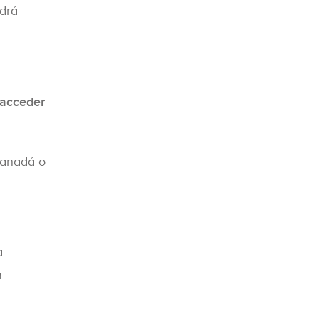
odrá
 acceder
Canadá o
a
n