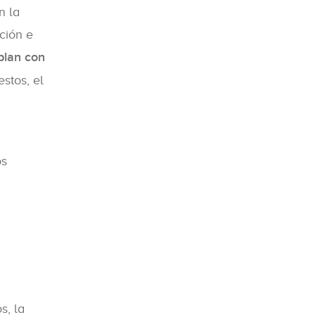
n la
ción e
plan con
stos, el
os
s, la