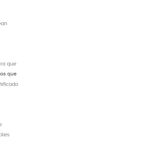
ean
ara que
tos que
tificado
e
bles