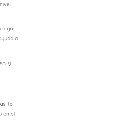
nivel
 carga,
 ayuda a
nes y
así lo
o en el