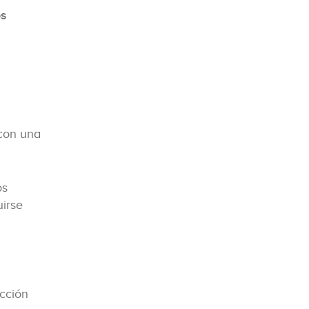
os
 con una
os
uirse
cción