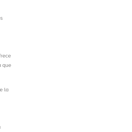
os
frece
a que
e la
á