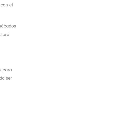
 con el
 sábados
stará
s para
da ser