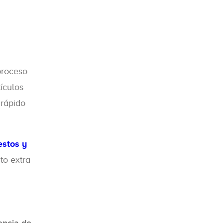
proceso
tículos
 rápido
stos y
to extra