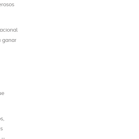
erosos
nacional
a ganar
ue
s,
ás
 y