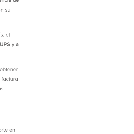
dencia de
en su
s, el
 UPS y a
 obtener
 factura
s.
orte en