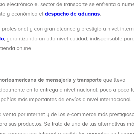
o electrónico el sector de transporte se enfrenta a num
ente y económica el
despacho de aduanas
.
rofesional y con gran alcance y prestigio a nivel inter
do
, garantizando un alto nivel calidad, indispensable par
tienda online.
orteamericana de mensajería y transporte
que lleva
ipalmente en la entrega a nivel nacional, poco a poco f
pañías más importantes de envíos a nivel internacional.
venta por internet y de los e-commerce más prestigioso
ra sus productos. Se trata de una de las alternativas m
ar compras por internet y recibir los paquetes en tiempo