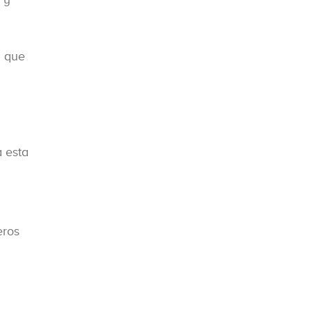
a que
a esta
eros