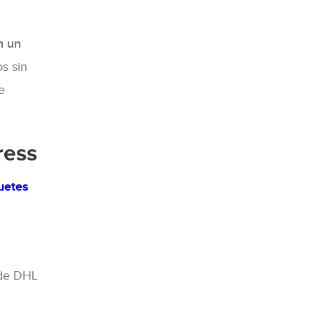
n un
os sin
e
ress
uetes
 de DHL