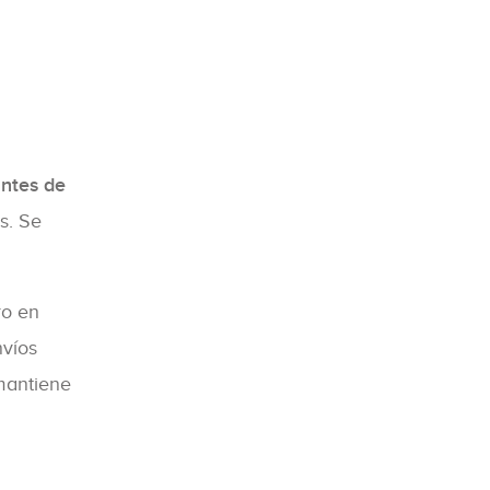
antes de
s. Se
ro en
nvíos
 mantiene