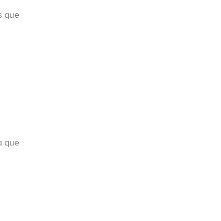
s que
a que