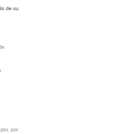
do de su
de
s
plo, por