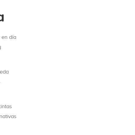
a
 en día
y
ueda
s
intas
nativas