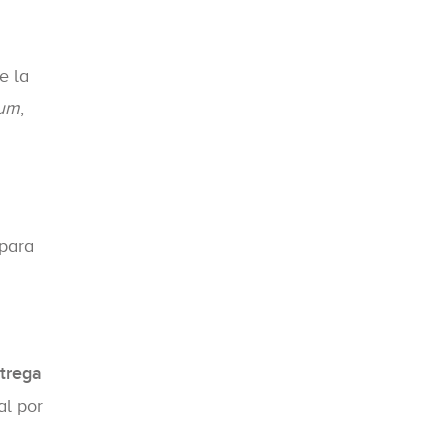
e la
um
,
 para
trega
al por