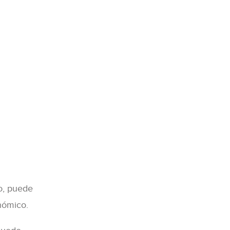
o, puede
nómico.