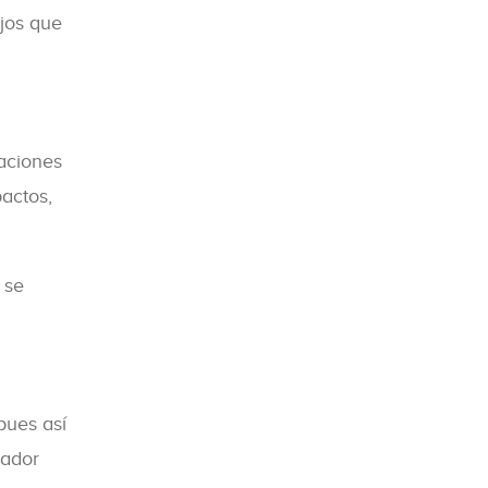
jos que
laciones
pactos,
 se
pues así
uador