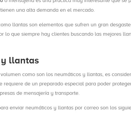
eo
o mensajería es una práctica muy interesante que se 
ue tienen una alta demanda en el mercado.
como llantas son elementos que sufren un gran desgaste
por lo que siempre hay clientes buscando las mejores lla
y llantas
y volumen como son los neumáticos y llantas, es conside
ue requiere de un preparado especial para poder protege
mpresas de mensajería y transporte.
para enviar neumáticos y llantas por correo son los siguie