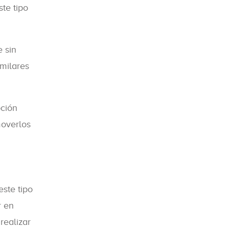
te tipo
e sin
milares
pción
moverlos
este tipo
r en
realizar