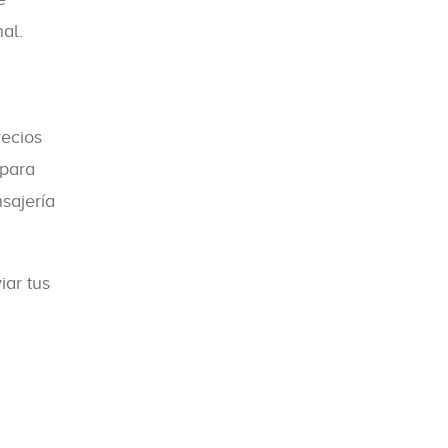
al.
recios
 para
sajería
iar tus