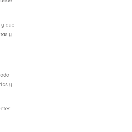
puede
 y que
ntas y
rado
rlos y
ntes: