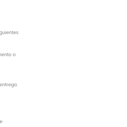
iguientes
iento o
entrega.
de