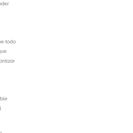
oder
ue todo
ue
antizar
ible
l
e