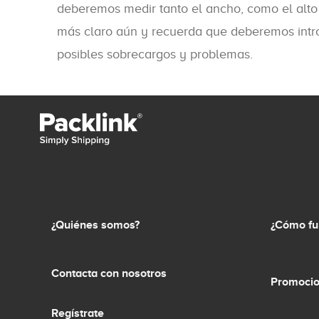
deberemos medir tanto el ancho, como el alto
más claro aún y recuerda que deberemos introd
posibles sobrecargos y problemas.
¿Quiénes somos?
¿Cómo fu
Contacta con nosotros
Promocio
Regístrate