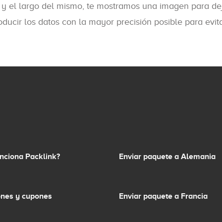
 y el largo del mismo, te mostramos una imagen para dej
ucir los datos con la mayor precisión posible para evit
nciona Packlink?
Enviar paquete a Alemania
nes y cupones
Enviar paquete a Francia