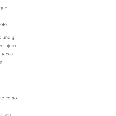
 que
ete.
o una y
ensajero.
 huecos
en
nte como
si son