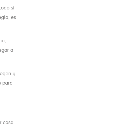
todo si
gla, es
ho,
egar a
cogen y
s para
r casa,