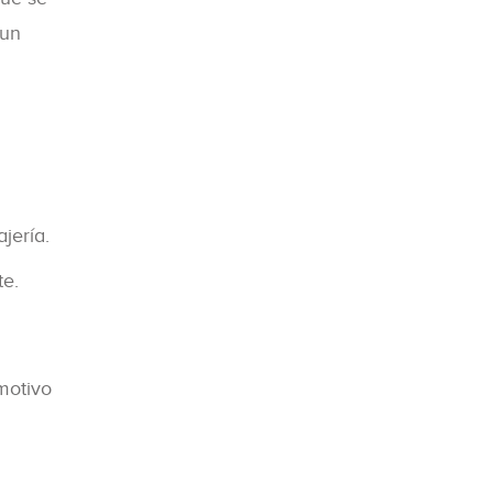
 un
jería.
te.
motivo