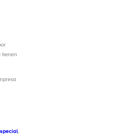
por
 tienen
empresa
special
,