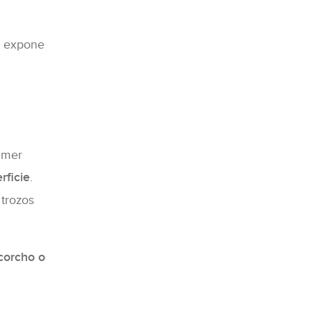
e expone
rimer
rficie
.
 trozos
 corcho o