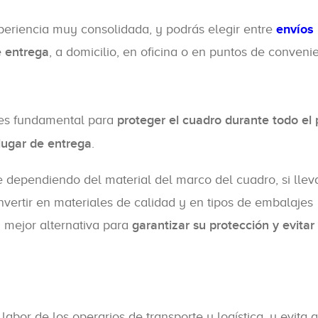
periencia muy consolidada, y podrás elegir entre
envíos
 entrega
, a domicilio, en oficina o en puntos de conveni
 es fundamental para
proteger el cuadro durante todo el
lugar de entrega
.
je dependiendo del material del marco del cuadro, si llev
Invertir en materiales de calidad y en tipos de embalajes
 mejor alternativa para
garantizar su protección y evitar
a labor de los operarios de transporte y logística, y evita 