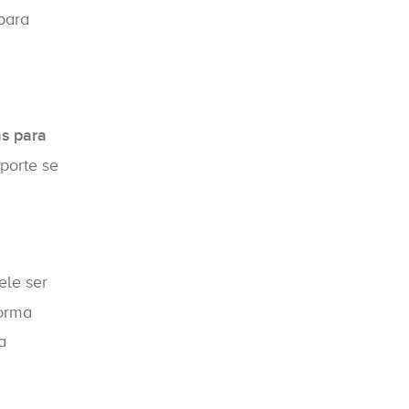
para
as para
porte se
ele ser
forma
a