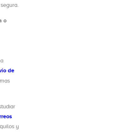
 segura.
a o
la
vío de
ximas
studiar
rreos
quilos y