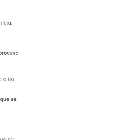
encia.
 proceso
a o no
 que se
que se