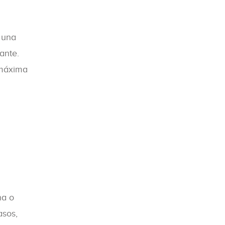
 una
ante.
 máxima
na o
asos,