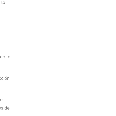
 la
ndo la
cción
e,
os de