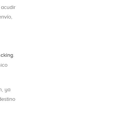
 acudir
envío,
acking
.
nico
n, ya
destino