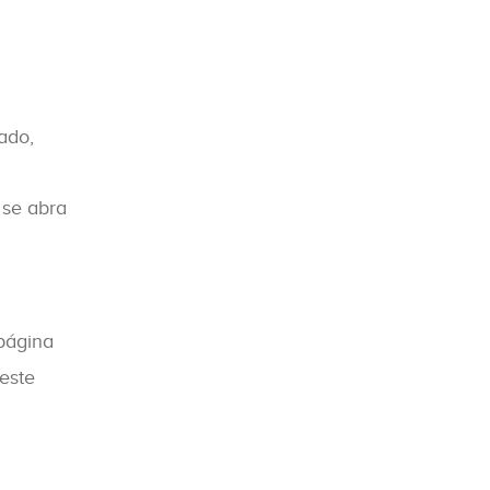
ado,
 se abra
página
este