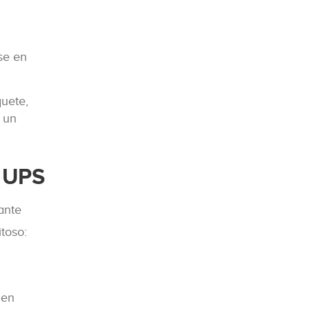
se en
quete,
 un
n UPS
ante
toso:
 en