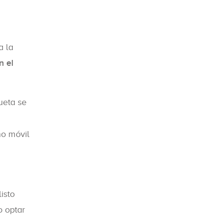
a la
n el
ueta se
no móvil
isto
o optar