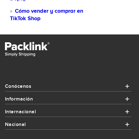
Cómo vender y comprar en
TikTok Shop
Conócenos
Información
Conócenos
Internacional
Información
¿Quiénes somos?
Nacional
Internacional
¿Cómo funciona Packlink?
Contacta con nosotros