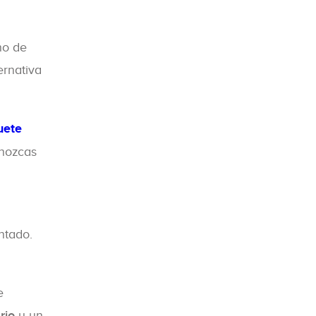
no de
ernativa
uete
onozcas
ntado.
e
rio
y un