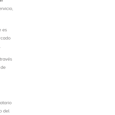
ar
rvicio,
e es
rcado
.
través
 de
atario
o del