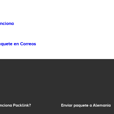
unciona
aquete en Correos
nciona Packlink?
Enviar paquete a Alemania