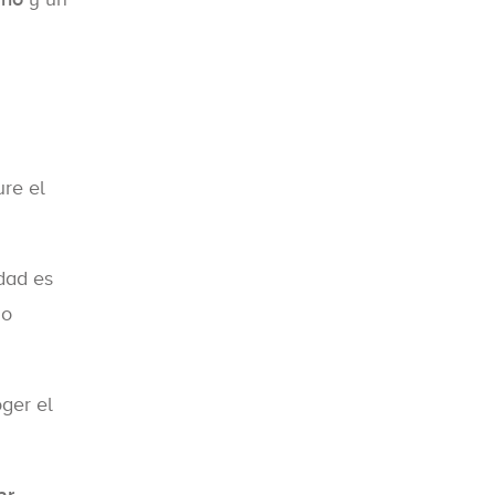
re el
idad es
no
oger el