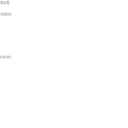
dad).
 todos
oceso.