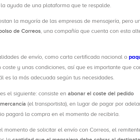
 la ayuda de una plataforma que te respalde.
restan la mayoría de las empresas de mensajería, pero u
bolso de Correos
, una compañía que cuenta con esta alt
lidades de envío, como carta certificada nacional o
paq
 un coste y unas condiciones, así que es importante que c
ál es la más adecuada según tus necesidades.
es el siguiente: consiste en
abonar el coste del pedido
 mercancía
(el transportista), en lugar de pagar por adela
rio pagará la compra en el momento de recibirla.
l momento de solicitar el envío con Correos, el remitent
es la
cantidad que el mensajero debe cobrar al destinata