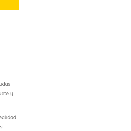
dudas
uete y
ealidad
si