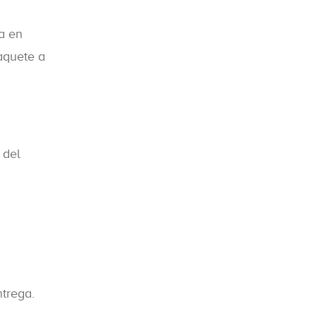
a en
aquete a
 del
ntrega.