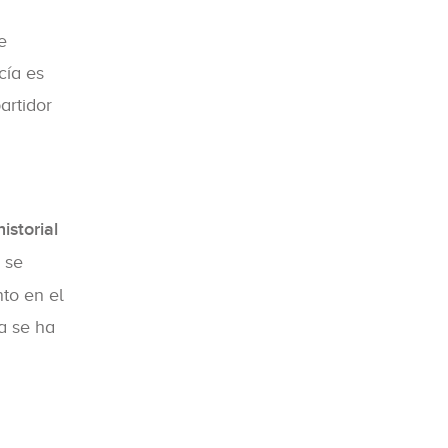
e
cía es
artidor
istorial
 se
to en el
ga se ha