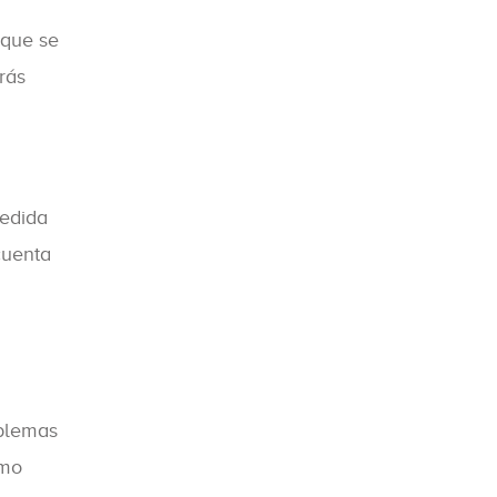
 que se
rás
medida
cuenta
oblemas
omo