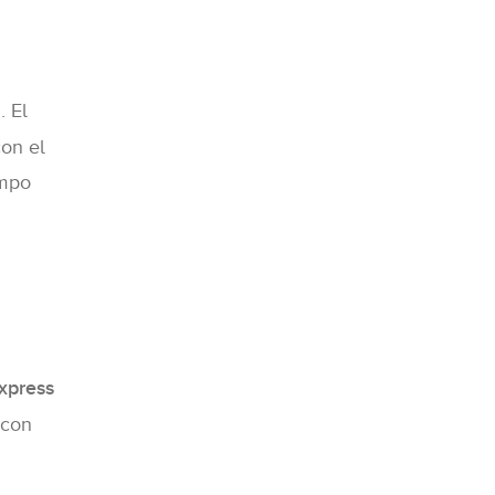
a
. El
con el
empo
xpress
 con