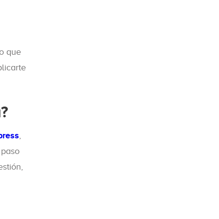
lo que
licarte
a?
press
,
 paso
stión,