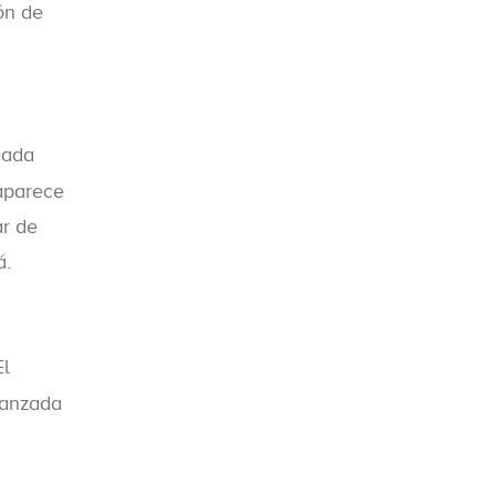
ión de
cada
 aparece
ar de
á.
El
vanzada