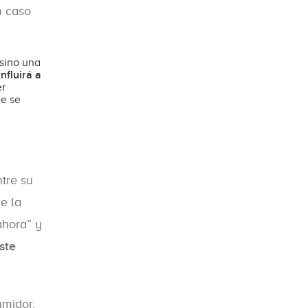
 caso
 sino una
nfluirá a
er
ue se
tre su
e la
ahora” y
ste
umidor,