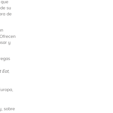
y que
 de su
pra de
un
 Ofrecen
usar y
tregas
t Eat
,
uropa,
, sobre