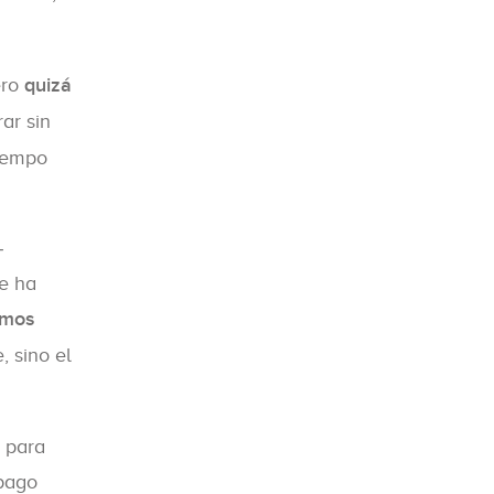
ero
quizá
ar sin
tiempo
-
ue ha
amos
 sino el
n para
 pago