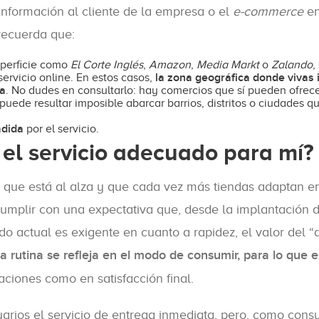
información al cliente de la empresa o el
e-commerce
en
recuerda que:
uperficie como
El Corte Inglés
,
Amazon
,
Media Markt
o
Zalando
,
la zona geográfica donde vivas i
ervicio online. En estos casos,
ta
. No dudes en consultarlo: hay comercios que sí pueden ofrec
 puede resultar imposible abarcar barrios, distritos o ciudades q
adida
por el servicio.
 el servicio adecuado para mí?
o que está al alza y que cada vez más tiendas adaptan en
umplir con una expectativa que, desde la implantación d
do actual es exigente en cuanto a rapidez, el valor del “
la rutina se refleja en el modo de consumir, para lo que e
aciones como en satisfacción final.
arios el servicio de entrega inmediata, pero, como cons