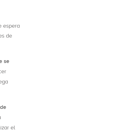
e espera
es de
e se
cer
rega
de
a
zar el