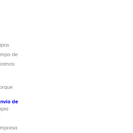
ipos
iempo de
 Veamos
porque
nvío de
opia
.
empresa