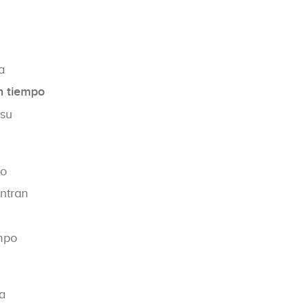
a
n tiempo
 su
lo
entran
empo
da