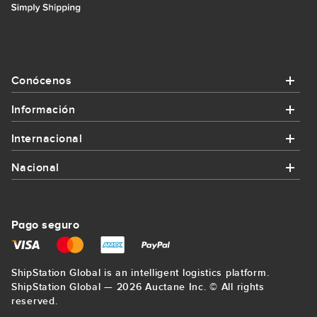
Conócenos
Información
Conócenos
Internacional
Información
¿Quiénes somos?
Nacional
Internacional
¿Cómo funciona Packlink?
Contacta con nosotros
Nacional
Enviar paquete a Alemania
Promociones y cupones
Pago seguro
Regístrate
Enviar paquete a Bilbao
Enviar paquete a Francia
Envíos para empresas
Mapa del sitio
ShipStation Global is an intelligent logistics platform.
Enviar paquete a La Coruña
Enviar paquete a Estados Unidos
ShipStation Global — 2026 Auctane Inc. © All rights
Precio mínimo garantizado
Blog
reserved.
Enviar paquete a Sevilla