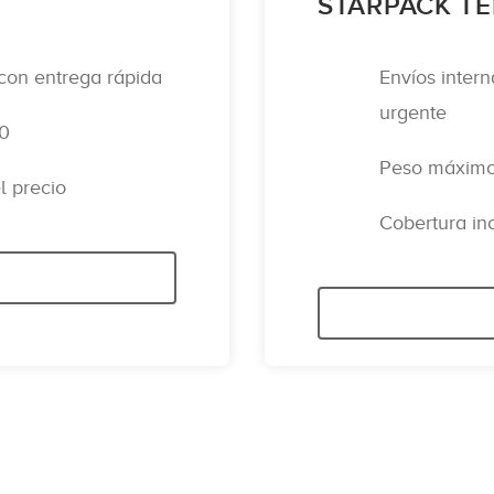
STARPACK T
 con entrega rápida
Envíos inter
urgente
00
Peso máximo 
l precio
Cobertura inc