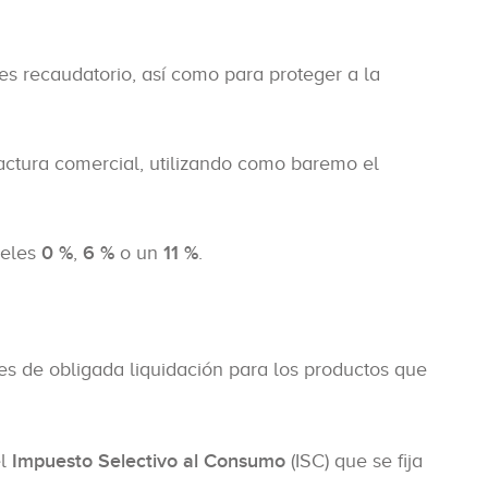
es recaudatorio, así como para proteger a la
factura comercial, utilizando como baremo el
veles
0 %
,
6 %
o un
11 %
.
es de obligada liquidación para los productos que
el
Impuesto Selectivo al Consumo
(ISC) que se fija