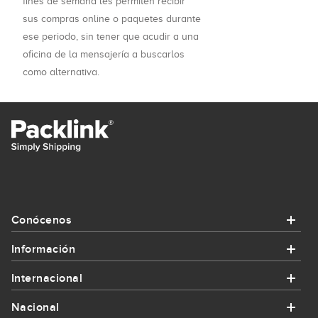
fines de semana les permiten recibir
sus compras online o paquetes durante
ese periodo, sin tener que acudir a una
oficina de la mensajería a buscarlos
como alternativa.
Conócenos
Información
Conócenos
Internacional
Información
¿Quiénes somos?
Nacional
Internacional