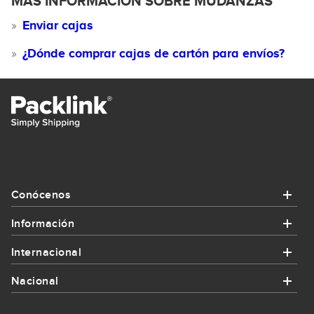
MÁS INFORMACIÓN SOBRE MUDANZAS
Enviar cajas
¿Dónde comprar cajas de cartón para envíos?
Conócenos
Información
Conócenos
Internacional
Información
¿Quiénes somos?
Nacional
Internacional
¿Cómo funciona Packlink?
Contacta con nosotros