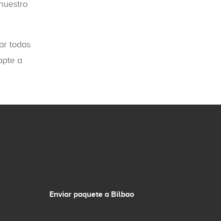
nuestro
ar todas
apte a
Enviar paquete a Bilbao