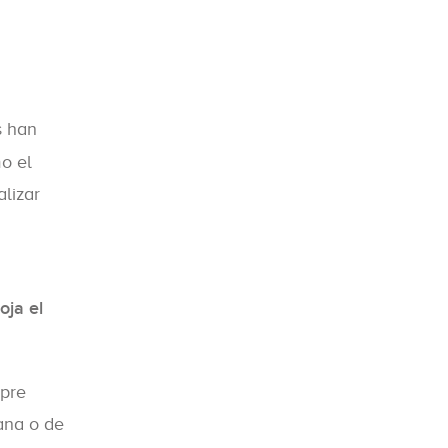
s han
o el
lizar
oja el
mpre
ñana o de