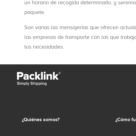
un horario de recogida determinado, y serem
paquete.
Son varias las mensajerías que ofrecen actual
las empresas de transporte con las que traba
tus necesidades.
¿Quiénes somos?
¿Cómo fu