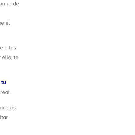
forme de
ue el
e a las
 ello, te
 tu
real.
nocerás
ltar