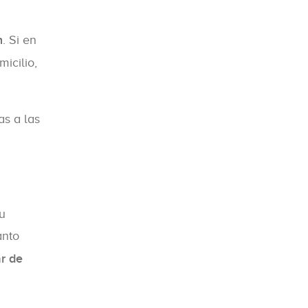
n
. Si en
icilio,
as a las
u
anto
r de