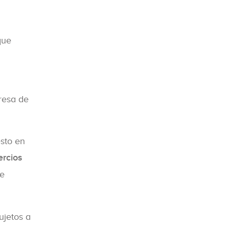
que
resa de
esto en
rcios
de
ujetos a