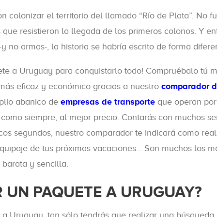
colonizar el territorio del llamado “Río de Plata”. No f
as que resistieron la llegada de los primeros colonos. Y 
no armas-, la historia se habría escrito de forma difere
te a Uruguay para conquistarlo todo! Compruébalo tú mis
 más eficaz y económico gracias a nuestro
comparador d
plio abanico de
empresas de transporte
que operan por 
, como siempre, al mejor precio. Contarás con muchos s
ocos segundos, nuestro comparador te indicará como real
l equipaje de tus próximas vacaciones… Son muchos los mot
barata y sencilla.
R UN PAQUETE A URUGUAY?
e a Uruguay, tan sólo tendrás que realizar una búsqueda