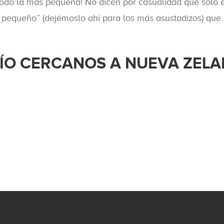
todo la más pequeña! No dicen por casualidad que solo 
pequeño” (dejémoslo ahí para los más asustadizos) que 
VÍO CERCANOS A NUEVA ZEL