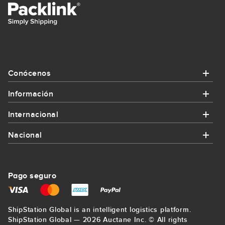
Conócenos
Información
Conócenos
Internacional
Información
¿Quiénes somos?
Nacional
Internacional
¿Cómo funciona Packlink?
Contacta con nosotros
Nacional
Enviar paquete a Alemania
Promociones y cupones
Pago seguro
Regístrate
Enviar paquete a Bilbao
Enviar paquete a Francia
Envíos para empresas
Mapa del sitio
ShipStation Global is an intelligent logistics platform.
Enviar paquete a La Coruña
Enviar paquete a Estados Unidos
ShipStation Global — 2026 Auctane Inc. © All rights
Precio mínimo garantizado